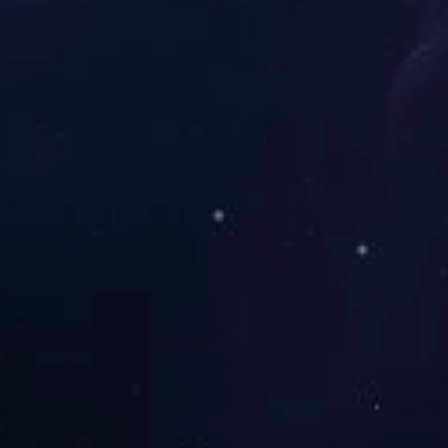
●二〇一八年七月十八日，荣获“江苏省模范职工之家”称号。
●二〇一九年八月五日，星空官方开户荣获“全国企业文化优秀成果特等
●二〇一九年十二月十六日，赵则铭同志任集团公司财务总监。
●二〇二〇年四月十九日，集团公司召开第二届董事会第十八次会议，
●二〇二〇年八月二十三日，集团公司总承包的广西盛隆钢铁200万吨
●二〇二一年二月五日，集团公司宣布2020年新签合同突破20亿元，完
●二〇二一年二月二十六日，由星空官方开户总承包的河北太行钢铁22
●二〇二一年十二月二十八日， 星空官方开户为“江苏省专精特新企业”