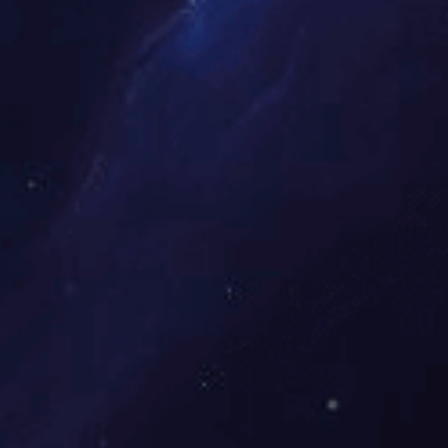
号，并举行揭牌仪式。
江苏星空官方开户更名为星空官方开户，江苏星空官方开户更名为星空官
奖状”。
刚同志任集团公司总经理。
同志为党委书记，杜刚同志为党委副书记，曾巍同志为纪委书记。
曾巍同志为工会主席。
总经理。
800万元注册资本的意见，至此公司注册资本为8800万元。