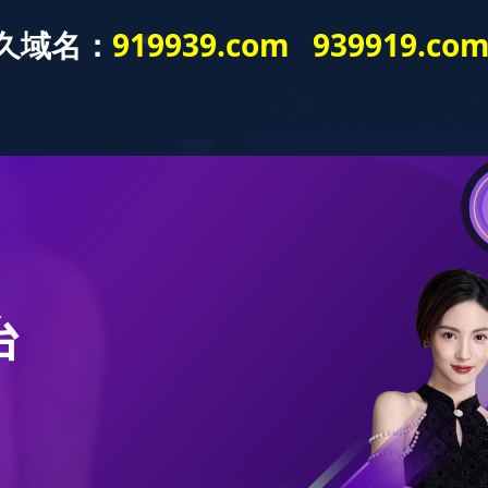
池级碳酸锂制备工程