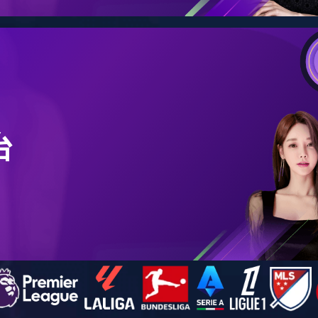
池级碳酸锂制备工程