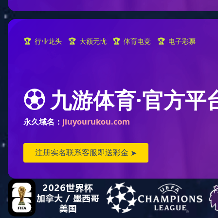
走进大峘

企业简介
组织机构
发展历程
荣誉资质
愿景和使命
企业新闻
产品技术

高炉喷煤
KR法铁水脱硫
矿渣微粉
活性石灰
环保工程
电
溧阳公司

公司概况
联系方式
企业文化
人力资源

人才招聘
企业邮箱
全部分类


星空(中国)
/
大事记