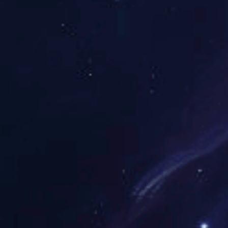
●一九九一年五月十六日，冶金工业部批复：经全国清理整顿公司领导
构。
●一九九九年三月三日，卢显忠同志任中国冶金设备南京公司总经理。
●二〇〇〇年九月六日，承接南京瑞基钢铁公司高炉喷煤工程，合同总量
并顺利投产。
●二〇〇一年七月十日，中共江苏省委组织部同意成立中共中国冶金设
●二〇〇二年一月三十一日，与山西长治钢厂签订协议向其提供我们与德
●二〇〇四年五月十七日，中国冶金设备南京公司改制为中国冶金设备南京